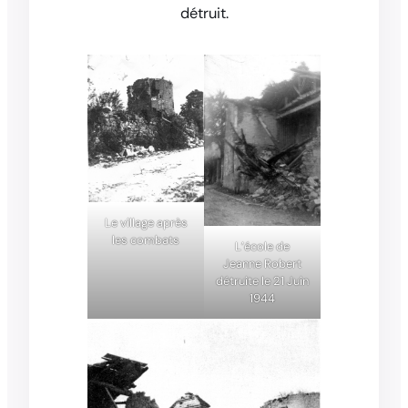
détruit.
Le village après
les combats
L’école de
Jeanne Robert
détruite le 21 Juin
1944