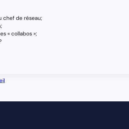
u chef de réseau;
;
es « collabos »;
?
il