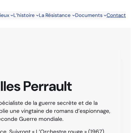
lieux
L’histoire
La Résistance
Documents
Contact
les Perrault
spécialiste de la guerre secrète et de la
publie une vingtaine de romans d’espionnage,
Seconde Guerre mondiale.
nce. Suivront « L’Orchestre rouge » (1967)